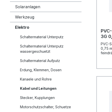
Solaranlagen
Werkzeug
Elektro
PVC-
3G 0,7
Schaltermaterial Unterputz
50m
PVC-S
Schaltermaterial Unterputz
0,75 m
wassergeschuetzt
feindrä
thermo
Schaltermaterial Aufputz
isolier
trocke
Erdung, Klemmen, Dosen
Anschl
mittle
Kanaele und Rohre
Beansp
kstoff
Kabel und Leitungen
EN 502
inkl. 
Stecker, Kupplungen
Motorschutzschalter, Schuetze