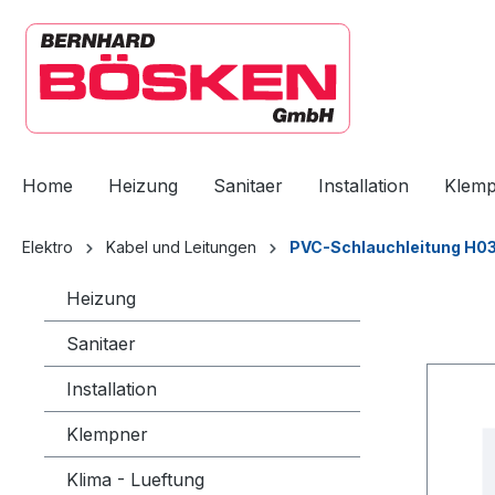
springen
Zur Hauptnavigation springen
Home
Heizung
Sanitaer
Installation
Klem
Elektro
Kabel und Leitungen
PVC-Schlauchleitung H0
Heizung
Sanitaer
Installation
Klempner
Klima - Lueftung