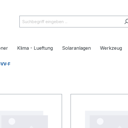
pner
Klima - Lueftung
Solaranlagen
Werkzeug
3VV-F