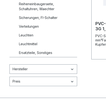
Reiheneinbaugeraete,
Schaltuhren, Waechter
Sicherungen, FI-Schalter
PVC-
Verteilungen
3G 1,5
50m
Leuchten
PVC-Sc
mm²Far
Leuchtmittel
Kupfer
Kunstst
Ersatzteile, Sonstiges
verwen
für de
Elektr
mecha
Hersteller
Beansp
kstoff
EN 502
Preis
inkl. 