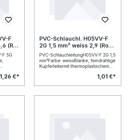
VV-F
PVC-Schlauchl. H05VV-F
2G 1,5 mm² weiss 2,9 (Ro
50m)
V-F 5G
PVC-SchlauchleitungH05VV-F 2G 1,5
e,
mm²Farbe: weissBlanke, feindrähtige
Kupferleitermit thermoplastischem
ff
Kunststoff isoliertnicht im Freien
1,26 €*
1,01 €*
endbariIn
verwendbariIn trockenen Räumen
für den Anschluss leichter
eräte,bei
Elektrogeräte,bei mittleren
mechanischen
antelwer
BeanspruchungenIsolier-/Mantelwer
keit: DIN
kstoff: PVC/PVCFlammwidrigkeit: DIN
6Preise
EN 50265-2-1Kupferzahl: 2,9Preise
Meter
inkl. CU-ZuschlagRolle: 50 Meter