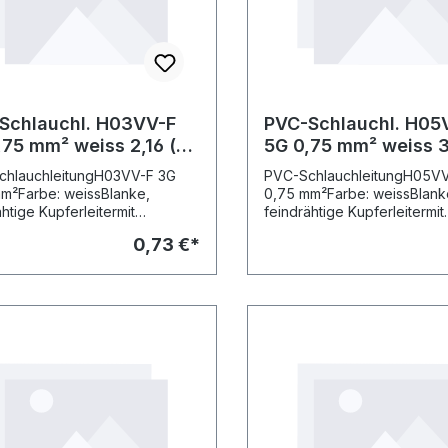
Schlauchl. H03VV-F
PVC-Schlauchl. H05
5 mm² weiss 2,16 (Ro
5G 0,75 mm² weiss 3,6 (Ro
)
50m)
chlauchleitungH03VV-F 3G
PVC-SchlauchleitungH05V
m²Farbe: weissBlanke,
0,75 mm²Farbe: weissBlank
htige Kupferleitermit
feindrähtige Kupferleitermit
plastischem Kunststoff
thermoplastischem Kunststo
0,73 €*
tnicht im Freien verwendbariIn
isoliertnicht im Freien verw
nen Räumen für den
trockenen Räumen für den
uss leichter Elektrogeräte,bei
Anschluss leichter Elektrog
ren mechanischen
mittleren mechanischen
ruchungenIsolier-/Mantelwer
BeanspruchungenIsolier-/M
: PVC/PVCFlammwidrigkeit: DIN
kstoff: PVC/PVCFlammwidrig
65-2-1Kupferzahl: 2,16Preise
EN 50265-2-1Kupferzahl: 3,
CU-ZuschlagRolle: 50 Meter
inkl. CU-ZuschlagRolle: 50 