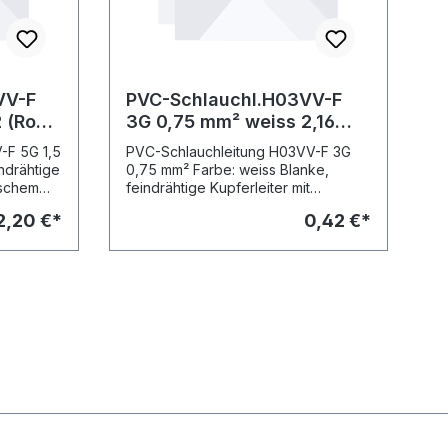
VV-F
PVC-Schlauchl.H03VV-F
3G 0,75 mm² weiss 2,16
(Zuschnitt)
-F 5G 1,5
PVC-Schlauchleitung H03VV-F 3G
ndrähtige
0,75 mm² Farbe: weiss Blanke,
ischem
feindrähtige Kupferleiter mit
eien
thermoplastischem Kunststoff isoliert
2,20 €*
0,42 €*
Räumen
nicht im Freien verwendbar iIn
trockenen Räumen für den
Anschluss leichter Elektrogeräte, bei
mittleren mechanischen
antelwer
Beanspruchungen
keit: DIN
Isolier-/Mantelwerkstoff: PVC/PVC
2Preise
Flammwidrigkeit: DIN EN 50265-2-1
Meter
Kupferzahl: 2,16 Preise inkl. CU-
Zuschlag Länge im Zuschnitt