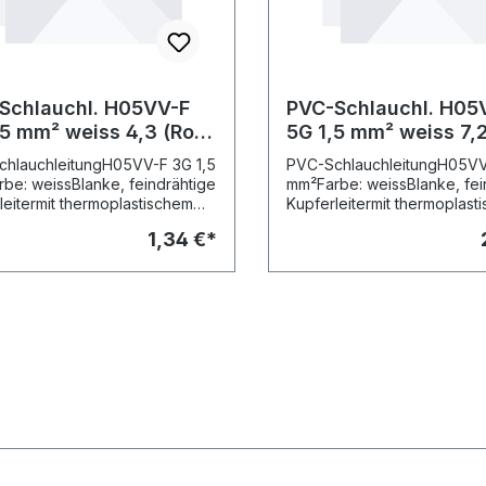
Schlauchl. H05VV-F
PVC-Schlauchl. H05
 mm² weiss 4,3 (Ro
5G 1,5 mm² weiss 7,2 (Ro
)
50m)
hlauchleitungH05VV-F 3G 1,5
PVC-SchlauchleitungH05VV
be: weissBlanke, feindrähtige
mm²Farbe: weissBlanke, fei
leitermit thermoplastischem
Kupferleitermit thermoplast
off isoliertnicht im Freien
Kunststoff isoliertnicht im Fr
1,34 €*
dbariIn trockenen Räumen
verwendbariIn trockenen 
n Anschluss leichter
für den Anschluss leichter
ogeräte,bei mittleren
Elektrogeräte,bei mittleren
nischen
mechanischen
ruchungenIsolier-/Mantelwer
BeanspruchungenIsolier-/M
: PVC/PVCFlammwidrigkeit: DIN
kstoff: PVC/PVCFlammwidrig
65-2-1Kupferzahl: 4,3Preise
EN 50265-2-1Kupferzahl: 7,
CU-ZuschlagRolle: 50 Meter
inkl. CU-ZuschlagRolle: 50 