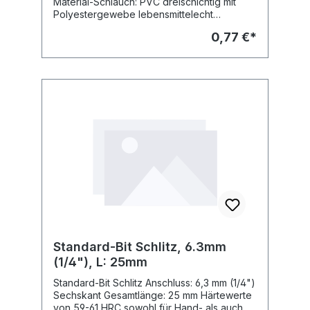
Material-Schlauch: PVC dreischichtig mit
Polyestergewebe lebensmittelecht
Betriebsdruck: 20 bar Durchmesser innen: 6
0,77 €*
mm Wandstärke: 3 mm Durchmesser aussen:
12 mm (Länge: im Zuschnitt)
Standard-Bit Schlitz, 6.3mm
(1/4"), L: 25mm
Standard-Bit Schlitz Anschluss: 6,3 mm (1/4")
Sechskant Gesamtlänge: 25 mm Härtewerte
von 59-61 HRC sowohl für Hand- als auch