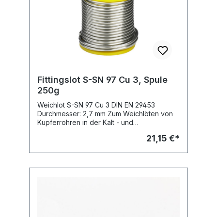
Fittingslot S-SN 97 Cu 3, Spule
250g
Weichlot S-SN 97 Cu 3 DIN EN 29453
Durchmesser: 2,7 mm Zum Weichlöten von
Kupferrohren in der Kalt - und
Warmwasserinstallation gemäß DVGW -
21,15 €*
Arbeitsblatt GW 2. Rolle 250 g Abb. ähnlich