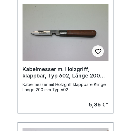
Bits entsprechend DIN 3126, ISO 1173 Form C
6,3 besonders geeignet zum Arbeiten an
engen Stellen Fabr. Wiha Typ 281 01 Best.-
Nr. 29463
Kabelmesser m. Holzgriff,
klappbar, Typ 602, Länge 200
mm
Kabelmesser mit Holzgriff klappbare Klinge
Länge 200 mm Typ 602
5,36 €*