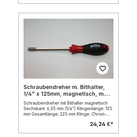
Schraubendreher m. Bithalter,
1/4" x 125mm, magnetisch, m.
Sechskantschaft, Typ: 384
Schraubendreher mit Bithalter magnetisch
Sechskant: 6,35 mm (1/4”) Klingenlänge: 125
mm Gesamtlänge: 225 mm Klinge: Chrom-
Vanadium Stahl, durchgehend gehärtet,
24,24 €*
glanzvernickelt Griff: Wiha SoftFinish®
Mehrkomponenten-Griff mit Abrollschutz
Bitaufnahme: aus rostfreiem Stahl, mit