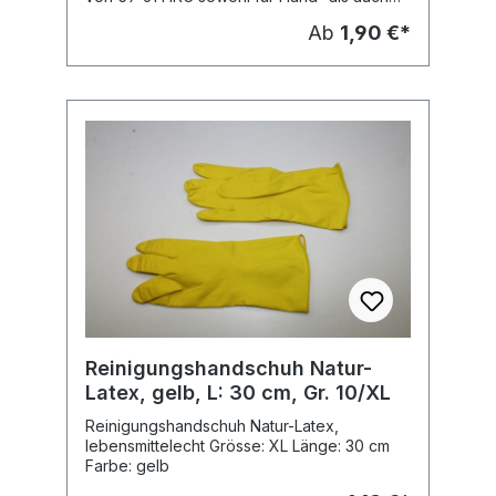
für Maschinenbetrieb einsetzbar Werkstoff:
Ab
1,90 €*
Hochwertiger Chrom-Vanadium Stahl,
durchgehend gehärtet Antrieb: DIN 3126 ISO
1173 Form C 6,3 Anwendung: Für
Verschraubungen aller Art in Heim,
Handwerk und Industrie Hersteller: Wiha
Typ: 7010 Z
Reinigungshandschuh Natur-
Latex, gelb, L: 30 cm, Gr. 10/XL
Reinigungshandschuh Natur-Latex,
lebensmittelecht Grösse: XL Länge: 30 cm
Farbe: gelb