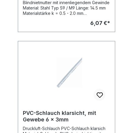
S9 / M6, L: 14.5mm (VPE 10 Stck.)
Blindnietmutter mit innenliegendem Gewinde
Material: Stahl Typ S9 / M9 Länge: 14.5 mm
Materialstärke k = 0.5 - 2.0 mm
(Verpackungseinheit 10 Stck.)
6,07 €*
PVC-Schlauch klarsicht, mit
Gewebe 6 x 3mm
Druckluft-Schlauch PVC-Schlauch klarsich