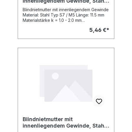
innenliegendem Gewinde, Stahl,
S7 / M5, L: 11.5mm (VPE 10 Stck.)
Blindnietmutter mit innenliegendem Gewinde
Material: Stahl Typ S7 / M5 Länge: 11.5 mm
Materialstärke k = 1.0 - 2.0 mm
(Verpackungseinheit 10 Stck.)
5,46 €*
Blindnietmutter mit
innenliegendem Gewinde, Stahl,