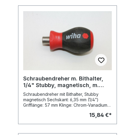
starkem Dauermagnet Abtrieb: für Bits
entsprechend DIN 3126, ISO 1173 Form C 6,3
Fabr. Wiha Typ 320 K6 (384) Best.-Nr. 01475
Schraubendreher m. Bithalter,
1/4" Stubby, magnetisch, m.
Sechskantschaft, Typ: 281 01
Schraubendreher mit Bithalter, Stubby
magnetisch Sechskant: 6,35 mm (1/4”)
Grifflänge: 57 mm Klinge: Chrom-Vanadium
Stahl, durchgehend gehärtet,
15,84 €*
glanzvernickelt Griff: kurzer Wiha
SoftFinish® Mehrkomponenten-Griff mit
Abrollschutz Bitaufnahme: aus rostfreiem
Stahl, mit starkem Dauermagnet Abtrieb: für