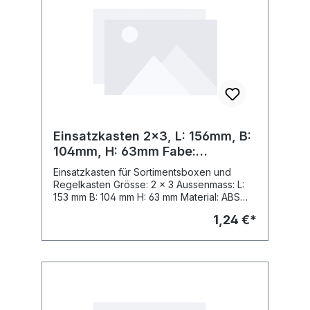
Einsatzkasten 2x3, L: 156mm, B:
104mm, H: 63mm Fabe:
silbergrau
Einsatzkasten für Sortimentsboxen und
Regelkasten Grösse: 2 x 3 Aussenmass: L:
153 mm B: 104 mm H: 63 mm Material: ABS
Fabe: Fabe: silbergrau, ähnl. RAL 7001
1,24 €*
passend zu Sortimo Insetbox Grösse: D 3