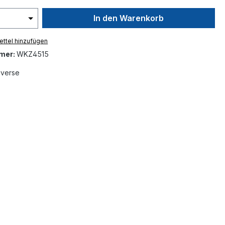
In den Warenkorb
ttel hinzufügen
mer:
WKZ4515
iverse