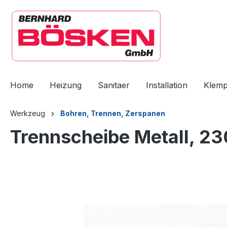
springen
Zur Hauptnavigation springen
Home
Heizung
Sanitaer
Installation
Klem
Werkzeug
Bohren, Trennen, Zerspanen
Trennscheibe Metall, 2
Bildergalerie überspringen