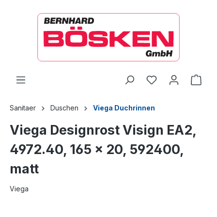
alt springen
Ware
Sanitaer
Duschen
Viega Duchrinnen
Viega Designrost Visign EA2,
4972.40, 165 x 20, 592400,
matt
Viega