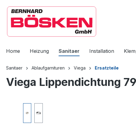
springen
Zur Hauptnavigation springen
Home
Heizung
Sanitaer
Installation
Klem
Sanitaer
Ablaufgarnituren
Viega
Ersatzteile
Viega Lippendichtung 7
Bildergalerie überspringen