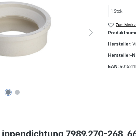
Zum Merkze
Produktnum
Hersteller:
V
Hersteller-Nr
EAN:
4015211
Lippendichtung 7989.270-268, 6