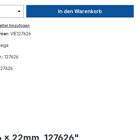
In den Warenkorb
ttel hinzufügen
mer:
VIE127626
iega
.:
127626
127626
6 x 22mm, 127626"