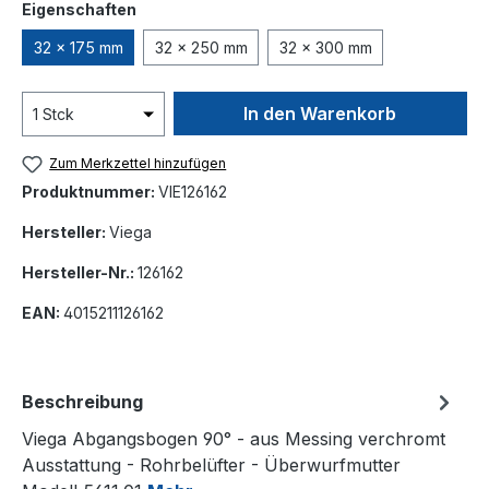
auswählen
Eigenschaften
32 x 175 mm
32 x 250 mm
32 x 300 mm
In den Warenkorb
Zum Merkzettel hinzufügen
Produktnummer:
VIE126162
Hersteller:
Viega
Hersteller-Nr.:
126162
EAN:
4015211126162
Beschreibung
Viega Abgangsbogen 90° - aus Messing verchromt
Ausstattung - Rohrbelüfter - Überwurfmutter