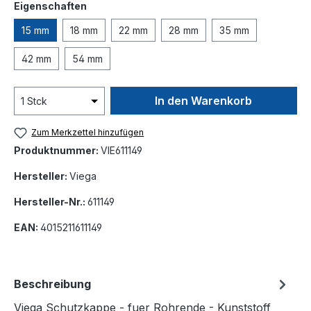
auswählen
Eigenschaften
15 mm
18 mm
22 mm
28 mm
35 mm
42 mm
54 mm
In den Warenkorb
Zum Merkzettel hinzufügen
Produktnummer:
VIE611149
Hersteller:
Viega
Hersteller-Nr.:
611149
EAN:
4015211611149
Beschreibung
Viega Schutzkappe - fuer Rohrende - Kunststoff