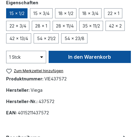
auswählen
Eigenschaften
15 x 1/2
15 x 3/4
18 x 1/2
18 x 3/4
22 x 1
22 x 3/4
28 x 1
28 x 11/4
35 x 11/2
42 x 2
42 x 13/4
54 x 21/2
54 x 23/8
In den Warenkorb
Zum Merkzettel hinzufügen
Produktnummer:
VIE437572
Hersteller:
Viega
Hersteller-Nr.:
437572
EAN:
4015211437572