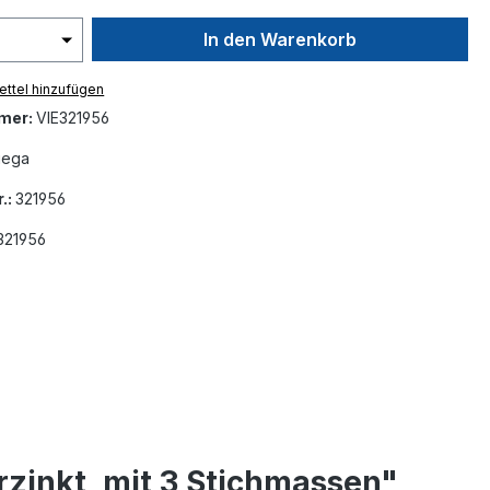
In den Warenkorb
ttel hinzufügen
mer:
VIE321956
iega
.:
321956
321956
rzinkt, mit 3 Stichmassen"