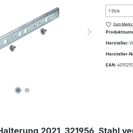
Zum Merkze
Produktnum
Hersteller:
V
Hersteller-Nr
EAN:
4015211
alterung 2021, 321956, Stahl ve