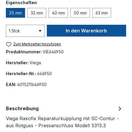
auswählen
Eigenschaften
25 mm
32 mm
40 mm
50 mm
63 mm
In den Warenkorb
Zum Merkzettel hinzufügen
Produktnummer:
VIE646950
Hersteller:
Viega
Hersteller-Nr.:
646950
EAN:
4015211646950
Beschreibung
Viega Raxofix Reparaturkupplung mit SC-Contur -
aus Rotguss - Pressanschluss Modell 5315.3