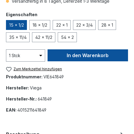
Versandfertig in 8 Tagen, Lieferzeit 1-3 Werktage
auswählen
Eigenschaften
15 x 1/2
18 x 1/2
22 x 1
22 x 3/4
28 x 1
35 x 11/4
42 x 11/2
54 x 2
In den Warenkorb
Zum Merkzettel hinzufügen
Produktnummer:
VIE641849
Hersteller:
Viega
Hersteller-Nr.:
641849
EAN:
4015211641849