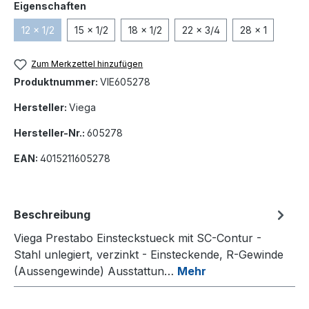
auswählen
Eigenschaften
12 x 1/2
15 x 1/2
18 x 1/2
22 x 3/4
28 x 1
(Diese Option ist zurzeit nicht verfügbar.)
Zum Merkzettel hinzufügen
Produktnummer:
VIE605278
Hersteller:
Viega
Hersteller-Nr.:
605278
EAN:
4015211605278
Beschreibung
Viega Prestabo Einsteckstueck mit SC-Contur -
Stahl unlegiert, verzinkt - Einsteckende, R-Gewinde
(Aussengewinde) Ausstattun…
Mehr