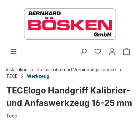
alt springen
Ware
Installation
Zuflussrohre und Verbindungsstuecke
TECE
Werkzeug
TECElogo Handgriff Kalibrier-
und Anfaswerkzeug 16-25 mm
Tece
Bildergalerie überspringen