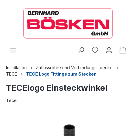
alt springen
Ware
Installation
Zuflussrohre und Verbindungsstuecke
TECE
TECE Logo Fittinge zum Stecken
TECElogo Einsteckwinkel
Tece
Bildergalerie überspringen