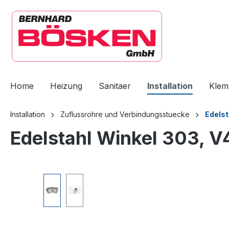
springen
Zur Hauptnavigation springen
Home
Heizung
Sanitaer
Installation
Klem
Installation
Zuflussrohre und Verbindungsstuecke
Edelst
Edelstahl Winkel 303, V4
Bildergalerie überspringen