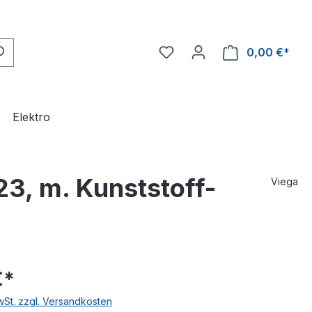
0,00 €*
Ware
Elektro
, m. Kunststoff-
Viega
€*
MwSt. zzgl. Versandkosten