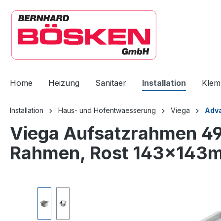
springen
Zur Hauptnavigation springen
Home
Heizung
Sanitaer
Installation
Klem
Installation
Haus- und Hofentwaesserung
Viega
Adv
Viega Aufsatzrahmen 49
Rahmen, Rost 143x143
Bildergalerie überspringen