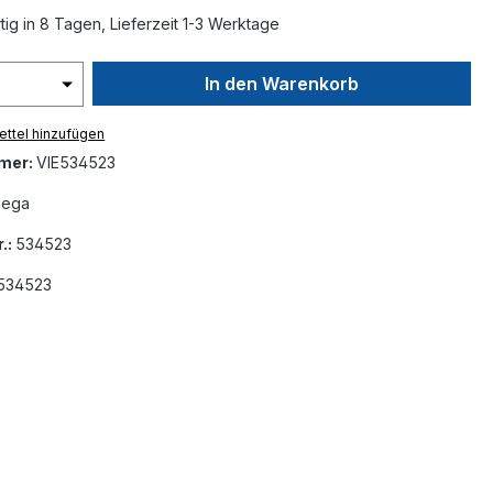
ig in 8 Tagen, Lieferzeit 1-3 Werktage
In den Warenkorb
ttel hinzufügen
mer:
VIE534523
iega
.:
534523
1534523