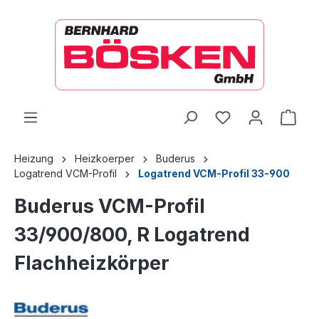
alt springen
Ware
Heizung
Heizkoerper
Buderus
Logatrend VCM-Profil
Logatrend VCM-Profil 33-900
Buderus VCM-Profil
33/900/800, R Logatrend
Flachheizkörper