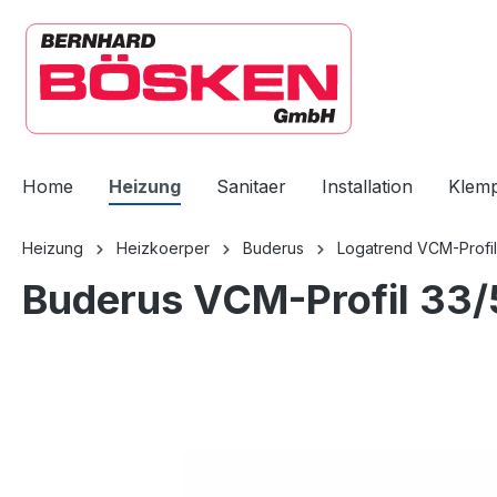
springen
Zur Hauptnavigation springen
Home
Heizung
Sanitaer
Installation
Klem
Heizung
Heizkoerper
Buderus
Logatrend VCM-Profil
Buderus VCM-Profil 33/
Bildergalerie überspringen