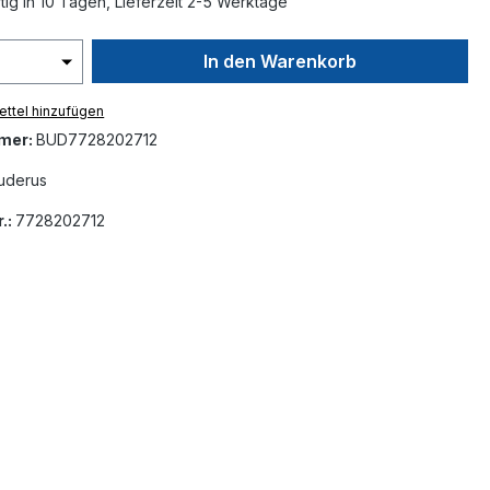
ig in 10 Tagen, Lieferzeit 2-5 Werktage
In den Warenkorb
ttel hinzufügen
mer:
BUD7728202712
uderus
.:
7728202712