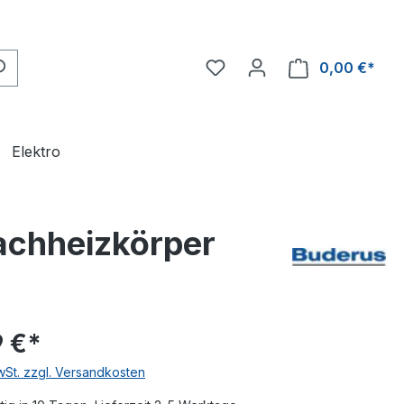
0,00 €*
Ware
Elektro
achheizkörper
 €*
MwSt. zzgl. Versandkosten