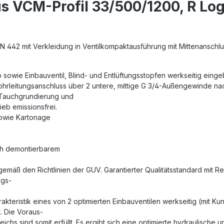
s VCM-Profil 33/500/1200, R Lo
EN 442 mit Verkleidung in Ventilkompaktausführung mit Mittenanschlu
b sowie Einbauventil, Blind- und Entlüftungsstopfen werkseitig einge
Rohrleitungsanschluss über 2 untere, mittige G 3/4-Außengewinde nac
 Tauchgrundierung und
eb emissionsfrei.
sowie Kartonage
ch demontierbarem
gemäß den Richtlinien der GUV. Garantierter Qualitätsstandard mit 
ngs-
akteristik eines von 2 optimierten Einbauventilen werkseitig (mit Ku
. Die Voraus-
chs sind somit erfüllt. Es ergibt sich eine optimierte hydraulische