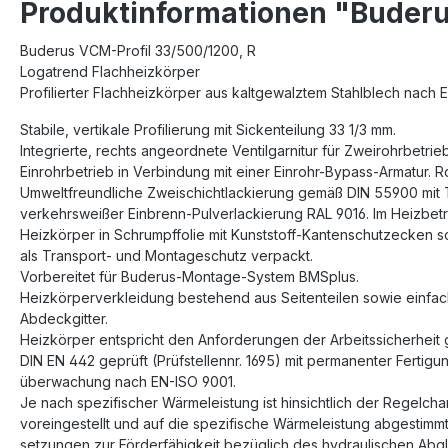
Produktinformationen "Buderu
Buderus VCM-Profil 33/500/1200, R
Logatrend Flachheizkörper
Profilierter Flachheizkörper aus kaltgewalztem Stahlblech nach 
Stabile, vertikale Profilierung mit Sickenteilung 33 1/3 mm.
Integrierte, rechts angeordnete Ventilgarnitur für Zweirohrbetrie
Einrohrbetrieb in Verbindung mit einer Einrohr-Bypass-Armatur. 
Umweltfreundliche Zweischichtlackierung gemäß DIN 55900 mit
verkehrsweißer Einbrenn-Pulverlackierung RAL 9016. Im Heizbetri
Heizkörper in Schrumpffolie mit Kunststoff-Kantenschutzecken 
als Transport- und Montageschutz verpackt.
Vorbereitet für Buderus-Montage-System BMSplus.
Heizkörperverkleidung bestehend aus Seitenteilen sowie einfa
Abdeckgitter.
Heizkörper entspricht den Anforderungen der Arbeitssicherheit 
DIN EN 442 geprüft (Prüfstellennr. 1695) mit permanenter Fertigu
überwachung nach EN-ISO 9001.
Je nach spezifischer Wärmeleistung ist hinsichtlich der Regelchar
voreingestellt und auf die spezifische Wärmeleistung abgestimmt
setzungen zur Förderfähigkeit bezüglich des hydraulischen Abglei