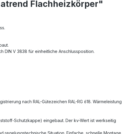
gatrend Flachheizkörper"
ss.
baut.
h DIN V 3838 für einheitliche Anschlussposition.
Registrierung nach RAL-Gütezeichen RAL-RG 618. Wärmeleistung
nststoff-Schutzkappe) eingebaut. Der kv-Wert ist werkseitig
 und regelungstechnische Situation. Einfache, schnelle Montage