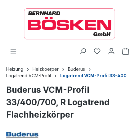
alt springen
Ware
Heizung
Heizkoerper
Buderus
Logatrend VCM-Profil
Logatrend VCM-Profil 33-400
Buderus VCM-Profil
33/400/700, R Logatrend
Flachheizkörper