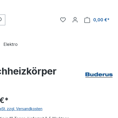
0,00 €*
Ware
Elektro
chheizkörper
 €*
MwSt. zzgl. Versandkosten