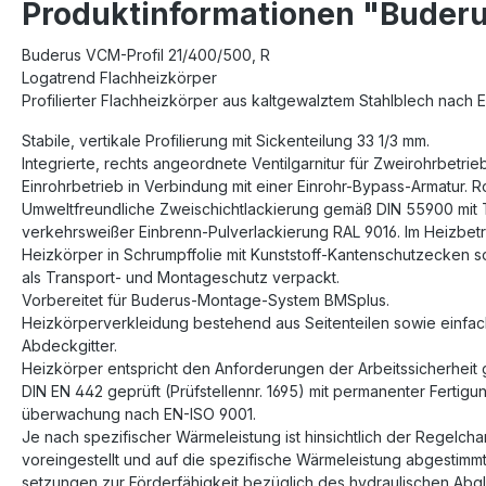
Produktinformationen "Buderu
Buderus VCM-Profil 21/400/500, R
Logatrend Flachheizkörper
Profilierter Flachheizkörper aus kaltgewalztem Stahlblech nach 
Stabile, vertikale Profilierung mit Sickenteilung 33 1/3 mm.
Integrierte, rechts angeordnete Ventilgarnitur für Zweirohrbetrie
Einrohrbetrieb in Verbindung mit einer Einrohr-Bypass-Armatur. 
Umweltfreundliche Zweischichtlackierung gemäß DIN 55900 mit
verkehrsweißer Einbrenn-Pulverlackierung RAL 9016. Im Heizbetri
Heizkörper in Schrumpffolie mit Kunststoff-Kantenschutzecken 
als Transport- und Montageschutz verpackt.
Vorbereitet für Buderus-Montage-System BMSplus.
Heizkörperverkleidung bestehend aus Seitenteilen sowie einfa
Abdeckgitter.
Heizkörper entspricht den Anforderungen der Arbeitssicherheit 
DIN EN 442 geprüft (Prüfstellennr. 1695) mit permanenter Fertigu
überwachung nach EN-ISO 9001.
Je nach spezifischer Wärmeleistung ist hinsichtlich der Regelchar
voreingestellt und auf die spezifische Wärmeleistung abgestimmt
setzungen zur Förderfähigkeit bezüglich des hydraulischen Abglei