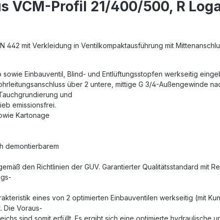
s VCM-Profil 21/400/500, R Log
EN 442 mit Verkleidung in Ventilkompaktausführung mit Mittenanschlu
b sowie Einbauventil, Blind- und Entlüftungsstopfen werkseitig einge
Rohrleitungsanschluss über 2 untere, mittige G 3/4-Außengewinde nac
 Tauchgrundierung und
eb emissionsfrei.
sowie Kartonage
ch demontierbarem
gemäß den Richtlinien der GUV. Garantierter Qualitätsstandard mit 
ngs-
akteristik eines von 2 optimierten Einbauventilen werkseitig (mit Ku
. Die Voraus-
chs sind somit erfüllt. Es ergibt sich eine optimierte hydraulische