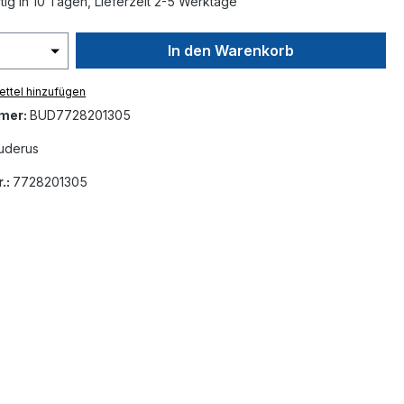
ig in 10 Tagen, Lieferzeit 2-5 Werktage
In den Warenkorb
ttel hinzufügen
mer:
BUD7728201305
uderus
.:
7728201305