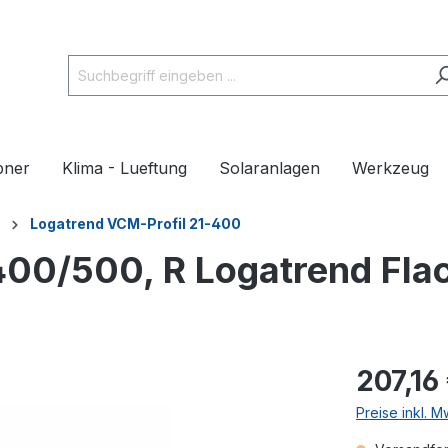
pner
Klima - Lueftung
Solaranlagen
Werkzeug
Logatrend VCM-Profil 21-400
400/500, R Logatrend Fla
207,16
Preise inkl. 