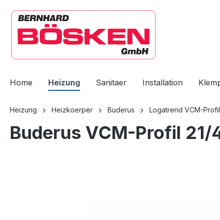
springen
Zur Hauptnavigation springen
Home
Heizung
Sanitaer
Installation
Klem
Heizung
Heizkoerper
Buderus
Logatrend VCM-Profil
Buderus VCM-Profil 21/
Bildergalerie überspringen