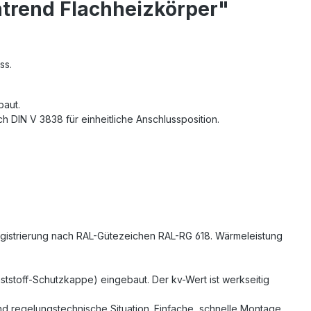
atrend Flachheizkörper"
ss.
baut.
h DIN V 3838 für einheitliche Anschlussposition.
Registrierung nach RAL-Gütezeichen RAL-RG 618. Wärmeleistung
nststoff-Schutzkappe) eingebaut. Der kv-Wert ist werkseitig
 und regelungstechnische Situation. Einfache, schnelle Montage