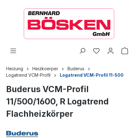
alt springen
Ware
Heizung
Heizkoerper
Buderus
Logatrend VCM-Profil
Logatrend VCM-Profil 11-500
Buderus VCM-Profil
11/500/1600, R Logatrend
Flachheizkörper