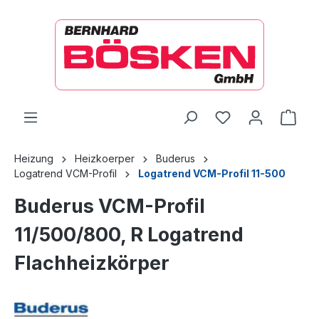
alt springen
Ware
Heizung
Heizkoerper
Buderus
Logatrend VCM-Profil
Logatrend VCM-Profil 11-500
Buderus VCM-Profil
11/500/800, R Logatrend
Flachheizkörper