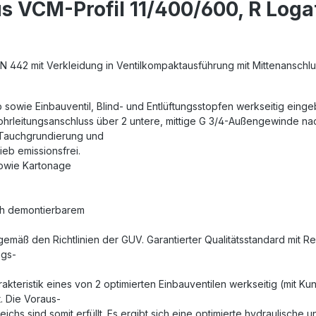
s VCM-Profil 11/400/600, R Loga
EN 442 mit Verkleidung in Ventilkompaktausführung mit Mittenanschlu
b sowie Einbauventil, Blind- und Entlüftungsstopfen werkseitig einge
Rohrleitungsanschluss über 2 untere, mittige G 3/4-Außengewinde nac
 Tauchgrundierung und
eb emissionsfrei.
sowie Kartonage
ch demontierbarem
gemäß den Richtlinien der GUV. Garantierter Qualitätsstandard mit 
ngs-
akteristik eines von 2 optimierten Einbauventilen werkseitig (mit Ku
. Die Voraus-
chs sind somit erfüllt. Es ergibt sich eine optimierte hydraulische