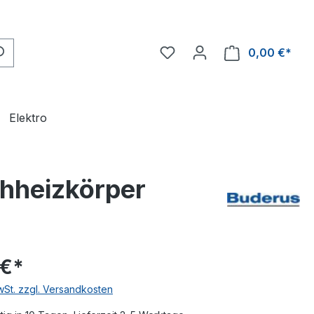
0,00 €*
Ware
Elektro
chheizkörper
 €*
MwSt. zzgl. Versandkosten