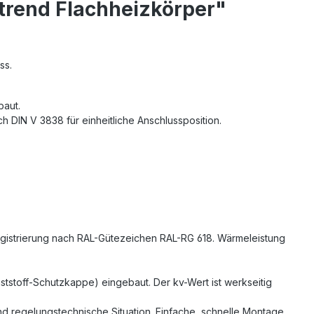
trend Flachheizkörper"
ss.
baut.
h DIN V 3838 für einheitliche Anschlussposition.
Registrierung nach RAL-Gütezeichen RAL-RG 618. Wärmeleistung
nststoff-Schutzkappe) eingebaut. Der kv-Wert ist werkseitig
 und regelungstechnische Situation. Einfache, schnelle Montage