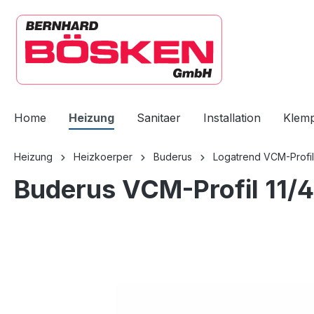
springen
Zur Hauptnavigation springen
Home
Heizung
Sanitaer
Installation
Klem
Heizung
Heizkoerper
Buderus
Logatrend VCM-Profil
Buderus VCM-Profil 11/
Bildergalerie überspringen