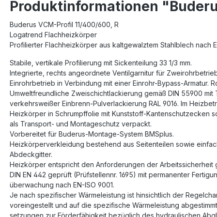
Produktinformationen "Buderu
Buderus VCM-Profil 11/400/600, R
Logatrend Flachheizkörper
Profilierter Flachheizkörper aus kaltgewalztem Stahlblech nach 
Stabile, vertikale Profilierung mit Sickenteilung 33 1/3 mm.
Integrierte, rechts angeordnete Ventilgarnitur für Zweirohrbetrie
Einrohrbetrieb in Verbindung mit einer Einrohr-Bypass-Armatur. 
Umweltfreundliche Zweischichtlackierung gemäß DIN 55900 mit
verkehrsweißer Einbrenn-Pulverlackierung RAL 9016. Im Heizbetri
Heizkörper in Schrumpffolie mit Kunststoff-Kantenschutzecken 
als Transport- und Montageschutz verpackt.
Vorbereitet für Buderus-Montage-System BMSplus.
Heizkörperverkleidung bestehend aus Seitenteilen sowie einfa
Abdeckgitter.
Heizkörper entspricht den Anforderungen der Arbeitssicherheit 
DIN EN 442 geprüft (Prüfstellennr. 1695) mit permanenter Fertigu
überwachung nach EN-ISO 9001.
Je nach spezifischer Wärmeleistung ist hinsichtlich der Regelchar
voreingestellt und auf die spezifische Wärmeleistung abgestimmt
setzungen zur Förderfähigkeit bezüglich des hydraulischen Abglei