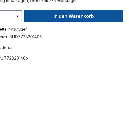
ig in 10 Tagen, Lieferzeit 2-5 Werktage
In den Warenkorb
ttel hinzufügen
mer:
BUD7728201406
uderus
.:
7728201406