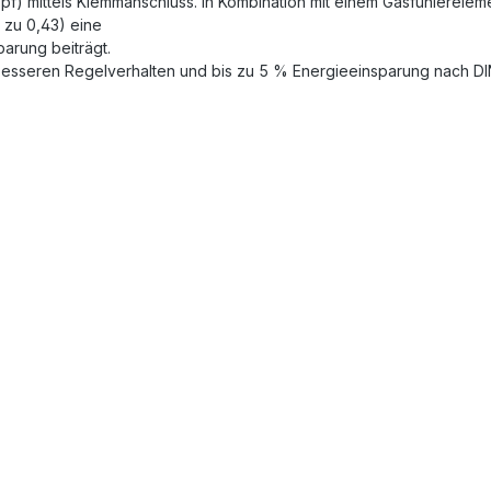
f) mittels Klemmanschluss. In Kombination mit einem Gasfühlereleme
s zu 0,43) eine
arung beiträgt.
besseren Regelverhalten und bis zu 5 % Energieeinsparung nach DI