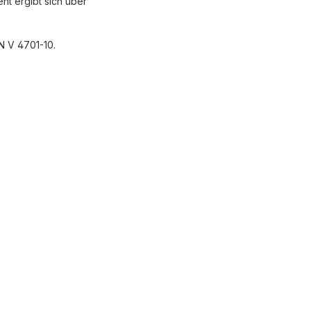
nt ergibt sich über
N V 4701-10.