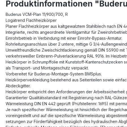
Produktinformationen "Buderu
Buderus VCM-Plan 11/900/700, R
Logatrend Flachheizkörper
Planer Flachheizkörper aus kaltgewalztem Stahlblech nach EN 44
Integrierte, rechts angeordnete Ventilgarnitur für Zweirohrbetrie
Einrohrbetrieb in Verbindung mit einer Einrohr-Bypass-Armatur.
Rohrleitungsanschluss über 2 untere, mittige G 3/4-Außengewinde
Umweltfreundliche Zweischichtlackierung gemäß DIN 55900 mit
verkehrsweißer Einbrenn-Pulverlackierung RAL 9016. Im Heizbetri
Heizkörper in Schrumpffolie mit Kunststoff-Kantenschutzecken 
als Transport- und Montageschutz verpackt.
Vorbereitet für Buderus-Montage-System BMSplus.
Heizkörperverkleidung bestehend aus Seitenteilen sowie einfa
Abdeckgitter.
Heizkörper entspricht den Anforderungen der Arbeitssicherheit 
Garantierter Qualitätsstandard mit Registrierung nach RAL-Gütez
Wärmeleistung DIN EN 442 geprüft (Prüfstellennr. 1695) mit pe
Je nach spezifischer Wärmeleistung ist hinsichtlich der Regelchar
voreingestellt und auf die spezifische Wärmeleistung abgestimmt
setzungen zur Förderfähigkeit bezüglich des hydraulischen Abglei