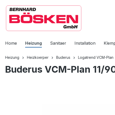
springen
Zur Hauptnavigation springen
Home
Heizung
Sanitaer
Installation
Klem
Heizung
Heizkoerper
Buderus
Logatrend VCM-Plan
Buderus VCM-Plan 11/90
Bildergalerie überspringen