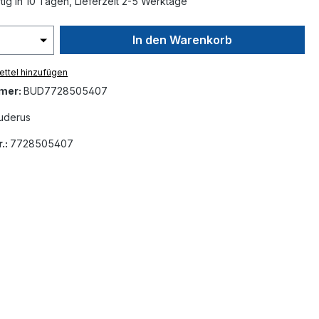
ig in 10 Tagen, Lieferzeit 2-5 Werktage
In den Warenkorb
ttel hinzufügen
mer:
BUD7728505407
uderus
.:
7728505407