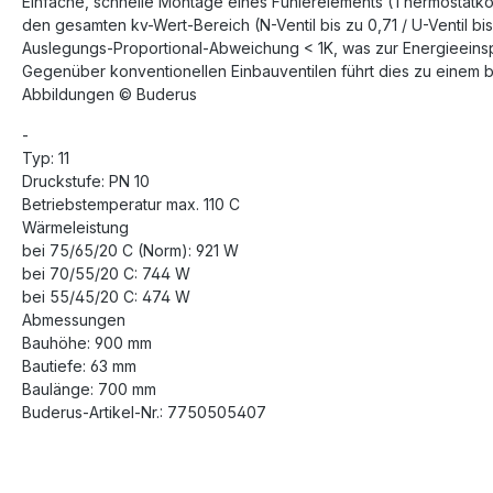
Einfache, schnelle Montage eines Fühlerelements (Thermostatkop
den gesamten kv-Wert-Bereich (N-Ventil bis zu 0,71 / U-Ventil bi
Auslegungs-Proportional-Abweichung < 1K, was zur Energieeinsp
Gegenüber konventionellen Einbauventilen führt dies zu einem 
Abbildungen © Buderus
-
Typ: 11
Druckstufe: PN 10
Betriebstemperatur max. 110 C
Wärmeleistung
bei 75/65/20 C (Norm): 921 W
bei 70/55/20 C: 744 W
bei 55/45/20 C: 474 W
Abmessungen
Bauhöhe: 900 mm
Bautiefe: 63 mm
Baulänge: 700 mm
Buderus-Artikel-Nr.: 7750505407