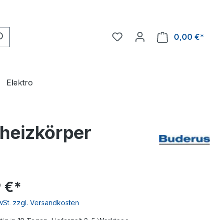
0,00 €*
Ware
Elektro
heizkörper
 €*
MwSt. zzgl. Versandkosten