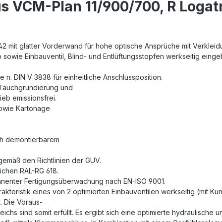
s VCM-Plan 11/900/700, R Logat
2 mit glatter Vorderwand für hohe optische Ansprüche mit Verkleidu
b sowie Einbauventil, Blind- und Entlüftungsstopfen werkseitig einge
 n. DIN V 3838 für einheitliche Anschlussposition.
 Tauchgrundierung und
eb emissionsfrei.
sowie Kartonage
ch demontierbarem
gemäß den Richtlinien der GUV.
eichen RAL-RG 618.
rmanenter Fertigungsüberwachung nach EN-ISO 9001.
akteristik eines von 2 optimierten Einbauventilen werkseitig (mit Ku
. Die Voraus-
chs sind somit erfüllt. Es ergibt sich eine optimierte hydraulische 