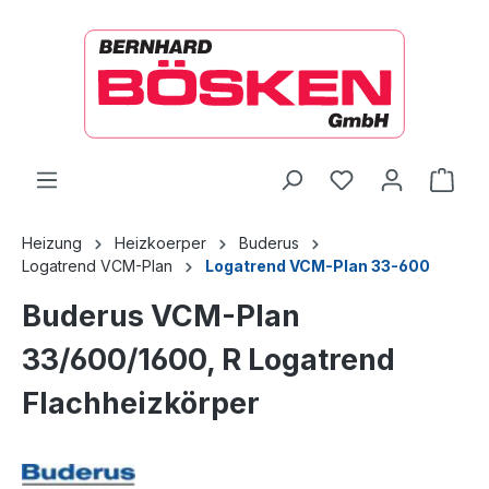
alt springen
Ware
Heizung
Heizkoerper
Buderus
Logatrend VCM-Plan
Logatrend VCM-Plan 33-600
Buderus VCM-Plan
33/600/1600, R Logatrend
Flachheizkörper