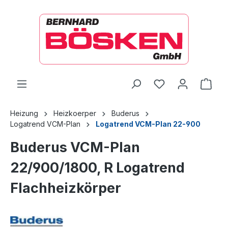
alt springen
Ware
Heizung
Heizkoerper
Buderus
Logatrend VCM-Plan
Logatrend VCM-Plan 22-900
Buderus VCM-Plan
22/900/1800, R Logatrend
Flachheizkörper