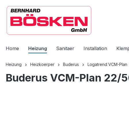
springen
Zur Hauptnavigation springen
Home
Heizung
Sanitaer
Installation
Klem
Heizung
Heizkoerper
Buderus
Logatrend VCM-Plan
Buderus VCM-Plan 22/50
Bildergalerie überspringen