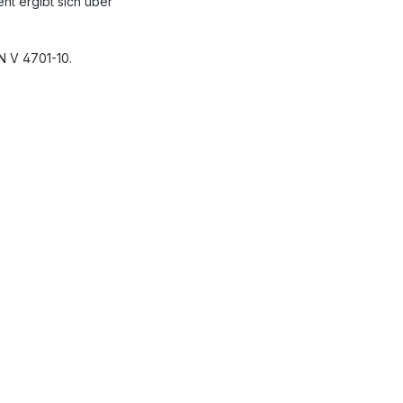
nt ergibt sich über
N V 4701-10.