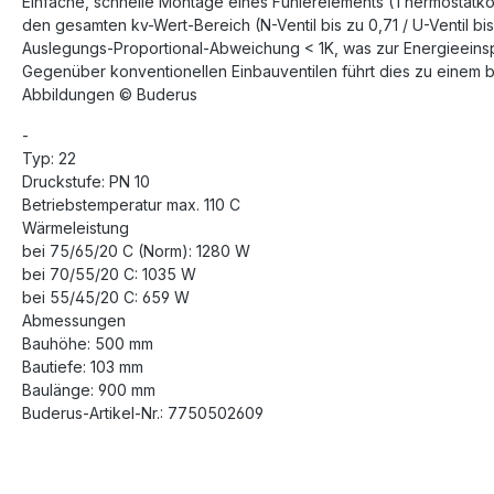
Einfache, schnelle Montage eines Fühlerelements (Thermostatkop
den gesamten kv-Wert-Bereich (N-Ventil bis zu 0,71 / U-Ventil bi
Auslegungs-Proportional-Abweichung < 1K, was zur Energieeinsp
Gegenüber konventionellen Einbauventilen führt dies zu einem 
Abbildungen © Buderus
-
Typ: 22
Druckstufe: PN 10
Betriebstemperatur max. 110 C
Wärmeleistung
bei 75/65/20 C (Norm): 1280 W
bei 70/55/20 C: 1035 W
bei 55/45/20 C: 659 W
Abmessungen
Bauhöhe: 500 mm
Bautiefe: 103 mm
Baulänge: 900 mm
Buderus-Artikel-Nr.: 7750502609