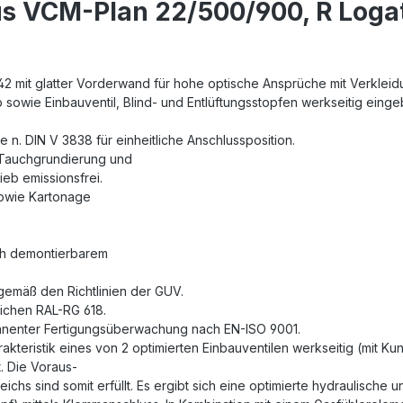
s VCM-Plan 22/500/900, R Loga
2 mit glatter Vorderwand für hohe optische Ansprüche mit Verkleidu
b sowie Einbauventil, Blind- und Entlüftungsstopfen werkseitig einge
 n. DIN V 3838 für einheitliche Anschlussposition.
 Tauchgrundierung und
eb emissionsfrei.
sowie Kartonage
ch demontierbarem
gemäß den Richtlinien der GUV.
eichen RAL-RG 618.
rmanenter Fertigungsüberwachung nach EN-ISO 9001.
akteristik eines von 2 optimierten Einbauventilen werkseitig (mit Ku
. Die Voraus-
chs sind somit erfüllt. Es ergibt sich eine optimierte hydraulische 