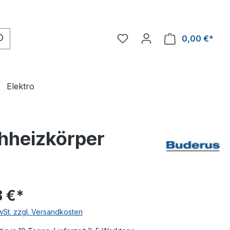
0,00 €*
Ware
Elektro
hheizkörper
8 €*
MwSt. zzgl. Versandkosten