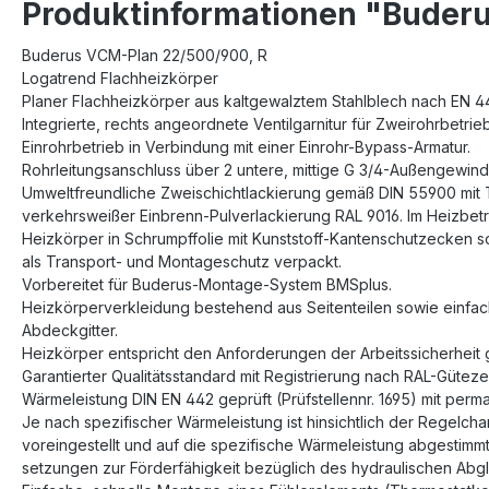
Produktinformationen "Buderu
Buderus VCM-Plan 22/500/900, R
Logatrend Flachheizkörper
Planer Flachheizkörper aus kaltgewalztem Stahlblech nach EN 44
Integrierte, rechts angeordnete Ventilgarnitur für Zweirohrbetrie
Einrohrbetrieb in Verbindung mit einer Einrohr-Bypass-Armatur.
Rohrleitungsanschluss über 2 untere, mittige G 3/4-Außengewinde
Umweltfreundliche Zweischichtlackierung gemäß DIN 55900 mit
verkehrsweißer Einbrenn-Pulverlackierung RAL 9016. Im Heizbetri
Heizkörper in Schrumpffolie mit Kunststoff-Kantenschutzecken 
als Transport- und Montageschutz verpackt.
Vorbereitet für Buderus-Montage-System BMSplus.
Heizkörperverkleidung bestehend aus Seitenteilen sowie einfa
Abdeckgitter.
Heizkörper entspricht den Anforderungen der Arbeitssicherheit 
Garantierter Qualitätsstandard mit Registrierung nach RAL-Gütez
Wärmeleistung DIN EN 442 geprüft (Prüfstellennr. 1695) mit pe
Je nach spezifischer Wärmeleistung ist hinsichtlich der Regelchar
voreingestellt und auf die spezifische Wärmeleistung abgestimmt
setzungen zur Förderfähigkeit bezüglich des hydraulischen Abglei