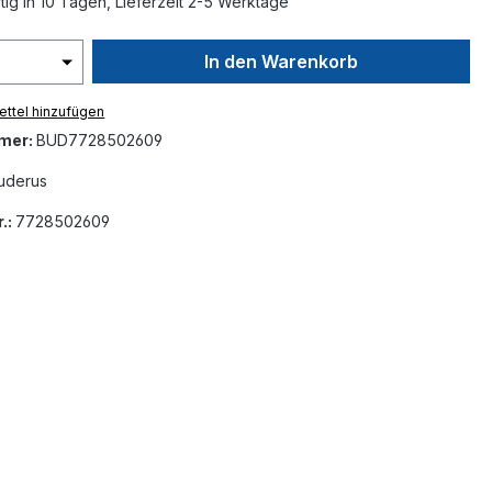
ig in 10 Tagen, Lieferzeit 2-5 Werktage
In den Warenkorb
ttel hinzufügen
mer:
BUD7728502609
uderus
.:
7728502609