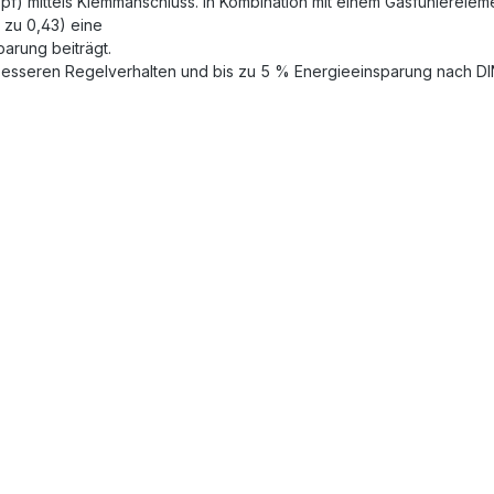
f) mittels Klemmanschluss. In Kombination mit einem Gasfühlereleme
s zu 0,43) eine
arung beiträgt.
besseren Regelverhalten und bis zu 5 % Energieeinsparung nach DI