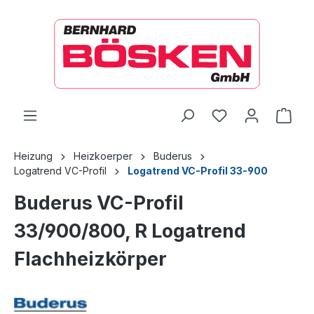
alt springen
Ware
Heizung
Heizkoerper
Buderus
Logatrend VC-Profil
Logatrend VC-Profil 33-900
Buderus VC-Profil
33/900/800, R Logatrend
Flachheizkörper