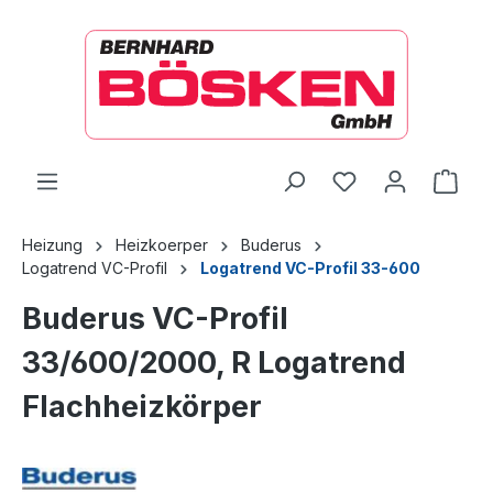
alt springen
Ware
Heizung
Heizkoerper
Buderus
Logatrend VC-Profil
Logatrend VC-Profil 33-600
Buderus VC-Profil
33/600/2000, R Logatrend
Flachheizkörper