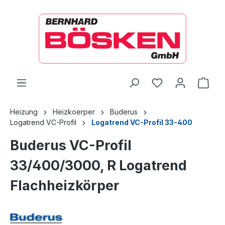
alt springen
Ware
Heizung
Heizkoerper
Buderus
Logatrend VC-Profil
Logatrend VC-Profil 33-400
Buderus VC-Profil
33/400/3000, R Logatrend
Flachheizkörper