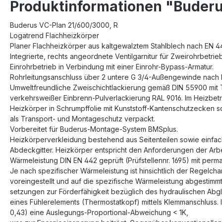
Produktinformationen "Buderu
Buderus VC-Plan 21/600/3000, R
Logatrend Flachheizkörper
Planer Flachheizkörper aus kaltgewalztem Stahlblech nach EN 44
Integrierte, rechts angeordnete Ventilgarnitur für Zweirohrbetrie
Einrohrbetrieb in Verbindung mit einer Einrohr-Bypass-Armatur.
Rohrleitungsanschluss über 2 untere G 3/4-Außengewinde nach 
Umweltfreundliche Zweischichtlackierung gemäß DIN 55900 mit
verkehrsweißer Einbrenn-Pulverlackierung RAL 9016. Im Heizbetri
Heizkörper in Schrumpffolie mit Kunststoff-Kantenschutzecken 
als Transport- und Montageschutz verpackt.
Vorbereitet für Buderus-Montage-System BMSplus.
Heizkörperverkleidung bestehend aus Seitenteilen sowie einfa
Abdeckgitter. Heizkörper entspricht den Anforderungen der Arbei
Wärmeleistung DIN EN 442 geprüft (Prüfstellennr. 1695) mit pe
Je nach spezifischer Wärmeleistung ist hinsichtlich der Regelchar
voreingestellt und auf die spezifische Wärmeleistung abgestimmt
setzungen zur Förderfähigkeit bezüglich des hydraulischen Abglei
eines Fühlerelements (Thermostatkopf) mittels Klemmanschluss. I
0,43) eine Auslegungs-Proportional-Abweichung < 1K,