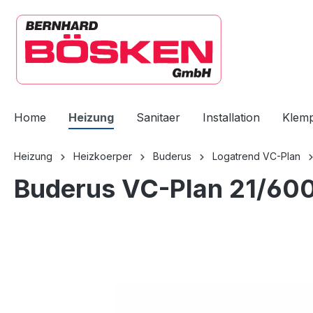
springen
Zur Hauptnavigation springen
Home
Heizung
Sanitaer
Installation
Klem
Heizung
Heizkoerper
Buderus
Logatrend VC-Plan
Buderus VC-Plan 21/600
Bildergalerie überspringen