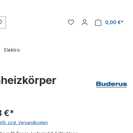
0,00 €*
Ware
Elektro
heizkörper
8 €*
MwSt. zzgl. Versandkosten