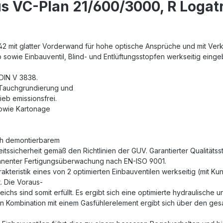
s VC-Plan 21/600/3000, R Logat
2 mit glatter Vorderwand für hohe optische Ansprüche und mit Verk
b sowie Einbauventil, Blind- und Entlüftungsstopfen werkseitig einge
DIN V 3838.
 Tauchgrundierung und
eb emissionsfrei.
sowie Kartonage
ch demontierbarem
tssicherheit gemäß den Richtlinien der GUV. Garantierter Qualitäts
rmanenter Fertigungsüberwachung nach EN-ISO 9001.
akteristik eines von 2 optimierten Einbauventilen werkseitig (mit Ku
. Die Voraus-
chs sind somit erfüllt. Es ergibt sich eine optimierte hydraulische
n Kombination mit einem Gasfühlerelement ergibt sich über den gesam