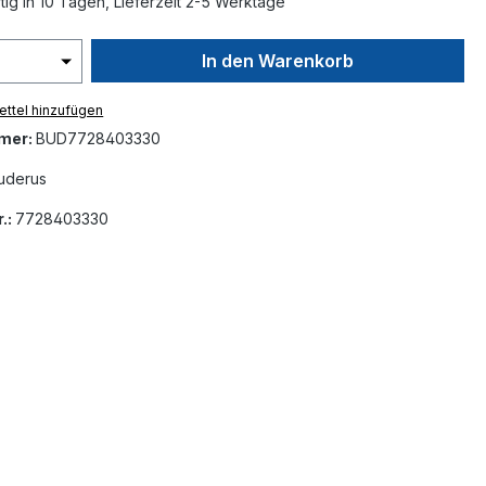
ig in 10 Tagen, Lieferzeit 2-5 Werktage
In den Warenkorb
ttel hinzufügen
mer:
BUD7728403330
uderus
.:
7728403330