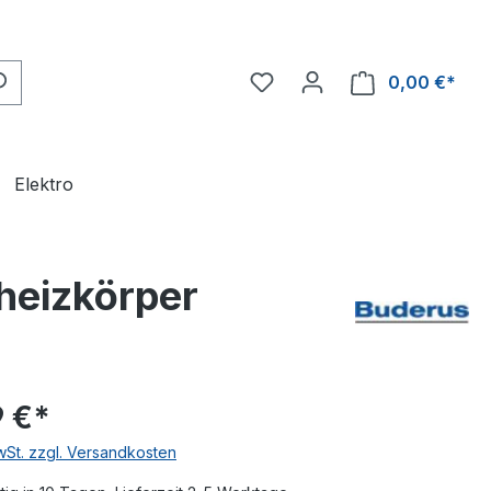
0,00 €*
Ware
Elektro
heizkörper
 €*
MwSt. zzgl. Versandkosten