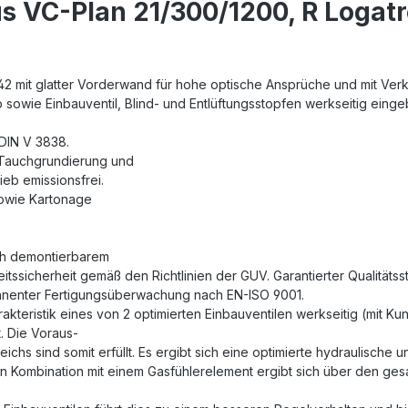
s VC-Plan 21/300/1200, R Logat
2 mit glatter Vorderwand für hohe optische Ansprüche und mit Verk
b sowie Einbauventil, Blind- und Entlüftungsstopfen werkseitig einge
DIN V 3838.
 Tauchgrundierung und
eb emissionsfrei.
sowie Kartonage
ch demontierbarem
tssicherheit gemäß den Richtlinien der GUV. Garantierter Qualitäts
rmanenter Fertigungsüberwachung nach EN-ISO 9001.
akteristik eines von 2 optimierten Einbauventilen werkseitig (mit Ku
. Die Voraus-
chs sind somit erfüllt. Es ergibt sich eine optimierte hydraulische
n Kombination mit einem Gasfühlerelement ergibt sich über den gesam