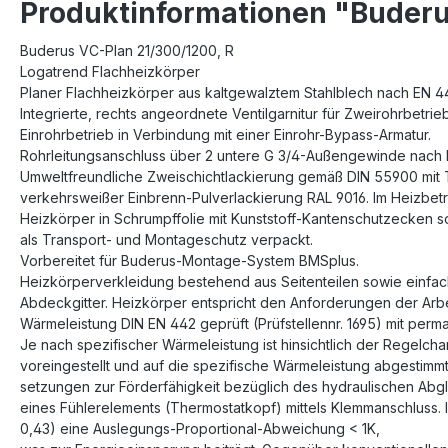
Produktinformationen "Buderu
Buderus VC-Plan 21/300/1200, R
Logatrend Flachheizkörper
Planer Flachheizkörper aus kaltgewalztem Stahlblech nach EN 44
Integrierte, rechts angeordnete Ventilgarnitur für Zweirohrbetrie
Einrohrbetrieb in Verbindung mit einer Einrohr-Bypass-Armatur.
Rohrleitungsanschluss über 2 untere G 3/4-Außengewinde nach 
Umweltfreundliche Zweischichtlackierung gemäß DIN 55900 mit
verkehrsweißer Einbrenn-Pulverlackierung RAL 9016. Im Heizbetri
Heizkörper in Schrumpffolie mit Kunststoff-Kantenschutzecken 
als Transport- und Montageschutz verpackt.
Vorbereitet für Buderus-Montage-System BMSplus.
Heizkörperverkleidung bestehend aus Seitenteilen sowie einfa
Abdeckgitter. Heizkörper entspricht den Anforderungen der Arbei
Wärmeleistung DIN EN 442 geprüft (Prüfstellennr. 1695) mit pe
Je nach spezifischer Wärmeleistung ist hinsichtlich der Regelchar
voreingestellt und auf die spezifische Wärmeleistung abgestimmt
setzungen zur Förderfähigkeit bezüglich des hydraulischen Abglei
eines Fühlerelements (Thermostatkopf) mittels Klemmanschluss. I
0,43) eine Auslegungs-Proportional-Abweichung < 1K,