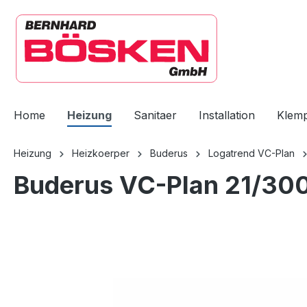
springen
Zur Hauptnavigation springen
Home
Heizung
Sanitaer
Installation
Klem
Heizung
Heizkoerper
Buderus
Logatrend VC-Plan
Buderus VC-Plan 21/300
Bildergalerie überspringen