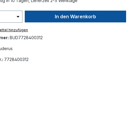
ig in 10 Tagen, Lieferzeit 2-5 Werktage
In den Warenkorb
ttel hinzufügen
mer:
BUD7728400312
uderus
.:
7728400312