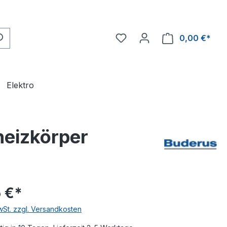
0,00 €*
Ware
Elektro
heizkörper
 €*
MwSt. zzgl. Versandkosten