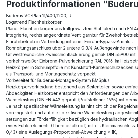
Produktinformationen "Buderu
Buderus VC-Plan 11/400/1200, R
Logatrend Flachheizkörper
Planer Flachheizkörper aus kaltgewalztem Stahlblech nach EN 44
Integrierte, rechts angeordnete Ventilgarnitur für Zweirohrbetrie
Einrohrbetrieb in Verbindung mit einer Einrohr-Bypass-Armatur.
Rohrleitungsanschluss über 2 untere G 3/4-Außengewinde nach 
Umweltfreundliche Zweischichtlackierung gemäß DIN 55900 mit
verkehrsweißer Einbrenn-Pulverlackierung RAL 9016. Im Heizbetri
Heizkörper in Schrumpffolie mit Kunststoff-Kantenschutzecken 
als Transport- und Montageschutz verpackt.
Vorbereitet für Buderus-Montage-System BMSplus.
Heizkörperverkleidung bestehend aus Seitenteilen sowie einfa
Abdeckgitter. Heizkörper entspricht den Anforderungen der Arbei
Wärmeleistung DIN EN 442 geprüft (Prüfstellennr. 1695) mit pe
Je nach spezifischer Wärmeleistung ist hinsichtlich der Regelchar
voreingestellt und auf die spezifische Wärmeleistung abgestimmt
setzungen zur Förderfähigkeit bezüglich des hydraulischen Abglei
eines Fühlerelements (Thermostatkopf) mittels Klemmanschluss. I
0,43) eine Auslegungs-Proportional-Abweichung < 1K,