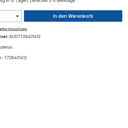
ig in 10 Tagen, Lieferzeit 2-5 Werktage
In den Warenkorb
ttel hinzufügen
mer:
BUD7728401412
uderus
.:
7728401412