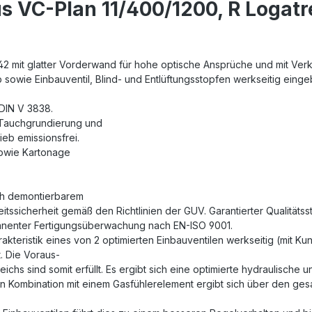
s VC-Plan 11/400/1200, R Logat
2 mit glatter Vorderwand für hohe optische Ansprüche und mit Verk
b sowie Einbauventil, Blind- und Entlüftungsstopfen werkseitig einge
DIN V 3838.
 Tauchgrundierung und
eb emissionsfrei.
sowie Kartonage
ch demontierbarem
tssicherheit gemäß den Richtlinien der GUV. Garantierter Qualitäts
rmanenter Fertigungsüberwachung nach EN-ISO 9001.
akteristik eines von 2 optimierten Einbauventilen werkseitig (mit Ku
. Die Voraus-
chs sind somit erfüllt. Es ergibt sich eine optimierte hydraulische
n Kombination mit einem Gasfühlerelement ergibt sich über den gesam