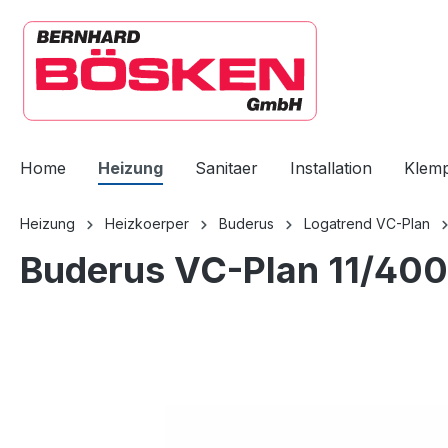
springen
Zur Hauptnavigation springen
Home
Heizung
Sanitaer
Installation
Klem
Heizung
Heizkoerper
Buderus
Logatrend VC-Plan
Buderus VC-Plan 11/400
Bildergalerie überspringen