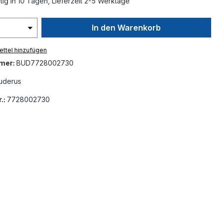
ig in 10 Tagen, Lieferzeit 2-5 Werktage
In den Warenkorb
ttel hinzufügen
mer:
BUD7728002730
uderus
.:
7728002730