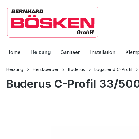
springen
Zur Hauptnavigation springen
Home
Heizung
Sanitaer
Installation
Klem
Heizung
Heizkoerper
Buderus
Logatrend C-Profil
Buderus C-Profil 33/50
Bildergalerie überspringen