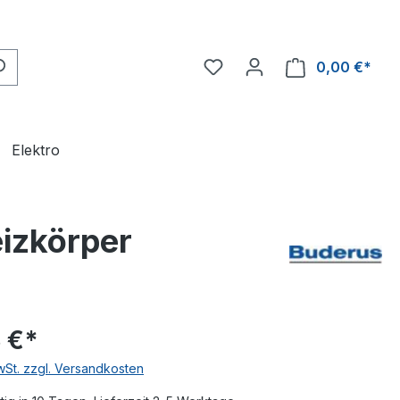
0,00 €*
Ware
Elektro
izkörper
 €*
MwSt. zzgl. Versandkosten