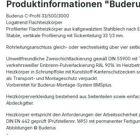
Produktinformationen "Buderu
Buderus C-Profil 33/500/3000
Logatrend Flachheizkörper
Profilierter Flachheizkörper aus kaltgewalztem Stahlblech nach
Stabile, vertikale Profilierung mit Sickenteilung 33 1/3 mm.
Rohrleitungsanschluss gleich- oder wechselseitig über vier seitl
Umweltfreundliche Zweischichtlackierung gemäß DIN 55900 mit
verkehrsweißer Einbrenn-Pulverlackierung RAL 9016. Im Heizbetri
Heizkörper in Schrumpffolie mit Kunststoff-Kantenschutzecken 
als Transport- und Montageschutz verpackt.
Vorbereitet für Buderus-Montage-System BMSplus.
Heizkörperverkleidung bestehend aus Seitenteilen sowie einfa
Abdeckgitter.
Heizkörper entspricht den Anforderungen der Arbeitssicherheit 
DIN EN 442 geprüft (Prüfstellennr. 1695) mit permanenter Ferti
Abbildungen © Buderus
-