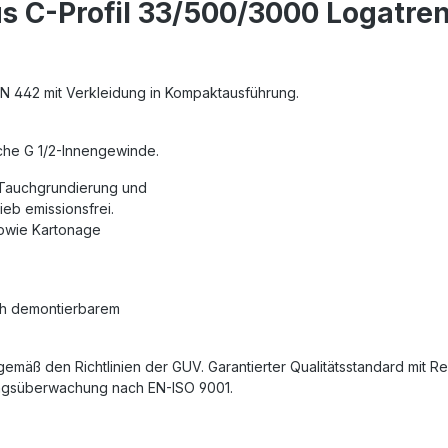
s C-Profil 33/500/3000 Logatre
 EN 442 mit Verkleidung in Kompaktausführung.
iche G 1/2-Innengewinde.
 Tauchgrundierung und
eb emissionsfrei.
sowie Kartonage
ch demontierbarem
gemäß den Richtlinien der GUV. Garantierter Qualitätsstandard mit 
gungsüberwachung nach EN-ISO 9001.