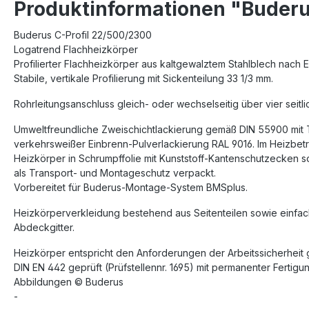
Produktinformationen "Buderu
Buderus C-Profil 22/500/2300
Logatrend Flachheizkörper
Profilierter Flachheizkörper aus kaltgewalztem Stahlblech nach
Stabile, vertikale Profilierung mit Sickenteilung 33 1/3 mm.
Rohrleitungsanschluss gleich- oder wechselseitig über vier seitl
Umweltfreundliche Zweischichtlackierung gemäß DIN 55900 mit
verkehrsweißer Einbrenn-Pulverlackierung RAL 9016. Im Heizbetri
Heizkörper in Schrumpffolie mit Kunststoff-Kantenschutzecken 
als Transport- und Montageschutz verpackt.
Vorbereitet für Buderus-Montage-System BMSplus.
Heizkörperverkleidung bestehend aus Seitenteilen sowie einfa
Abdeckgitter.
Heizkörper entspricht den Anforderungen der Arbeitssicherheit 
DIN EN 442 geprüft (Prüfstellennr. 1695) mit permanenter Ferti
Abbildungen © Buderus
-