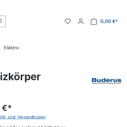
0,00 €*
Ware
Elektro
izkörper
 €*
MwSt. zzgl. Versandkosten