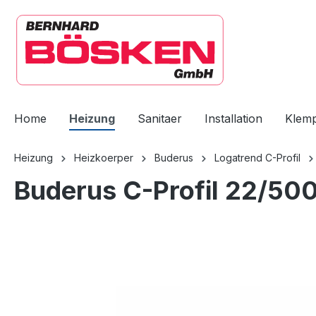
springen
Zur Hauptnavigation springen
Home
Heizung
Sanitaer
Installation
Klem
Heizung
Heizkoerper
Buderus
Logatrend C-Profil
Buderus C-Profil 22/50
Bildergalerie überspringen