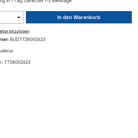
ig in 1 Tag, Lieferzeit 1-3 Werktage
In den Warenkorb
ttel hinzufügen
mer:
BUD7728002623
uderus
.:
7728002623