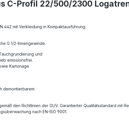
s C-Profil 22/500/2300 Logatre
 EN 442 mit Verkleidung in Kompaktausführung.
iche G 1/2-Innengewinde.
 Tauchgrundierung und
eb emissionsfrei.
sowie Kartonage
ch demontierbarem
gemäß den Richtlinien der GUV. Garantierter Qualitätsstandard mit 
gungsüberwachung nach EN-ISO 9001.