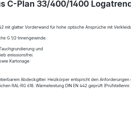
s C-Plan 33/400/1400 Logatren
42 mit glatter Vorderwand für hohe optische Ansprüche mit Verklei
iche G 1/2-Innengewinde.
 Tauchgrundierung und
eb emissionsfrei.
sowie Kartonage
ierbarem Abdeckgitter. Heizkörper entspricht den Anforderungen de
eichen RAL-RG 618. Wärmeleistung DIN EN 442 geprüft (Prüfstellennr.