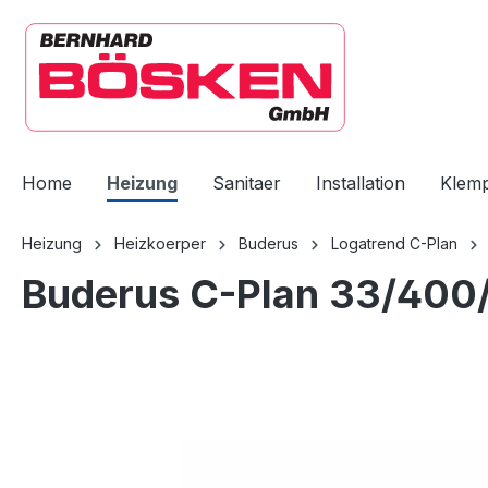
springen
Zur Hauptnavigation springen
Home
Heizung
Sanitaer
Installation
Klem
Heizung
Heizkoerper
Buderus
Logatrend C-Plan
Buderus C-Plan 33/400/
Bildergalerie überspringen