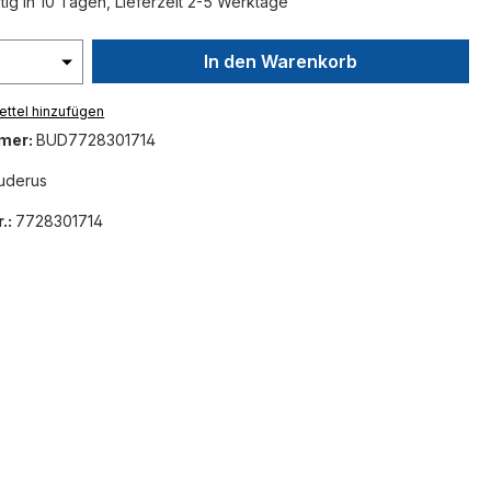
ig in 10 Tagen, Lieferzeit 2-5 Werktage
In den Warenkorb
ttel hinzufügen
mer:
BUD7728301714
uderus
.:
7728301714