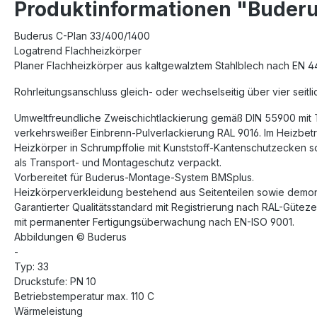
Produktinformationen "Buderu
Buderus C-Plan 33/400/1400
Logatrend Flachheizkörper
Planer Flachheizkörper aus kaltgewalztem Stahlblech nach EN 4
Rohrleitungsanschluss gleich- oder wechselseitig über vier seitl
Umweltfreundliche Zweischichtlackierung gemäß DIN 55900 mit
verkehrsweißer Einbrenn-Pulverlackierung RAL 9016. Im Heizbetri
Heizkörper in Schrumpffolie mit Kunststoff-Kantenschutzecken 
als Transport- und Montageschutz verpackt.
Vorbereitet für Buderus-Montage-System BMSplus.
Heizkörperverkleidung bestehend aus Seitenteilen sowie demont
Garantierter Qualitätsstandard mit Registrierung nach RAL-Gütez
mit permanenter Fertigungsüberwachung nach EN-ISO 9001.
Abbildungen © Buderus
-
Typ: 33
Druckstufe: PN 10
Betriebstemperatur max. 110 C
Wärmeleistung