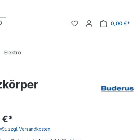
0,00 €*
Ware
Elektro
zkörper
 €*
MwSt. zzgl. Versandkosten