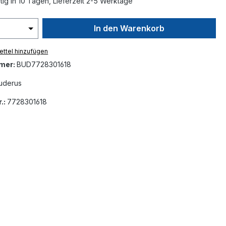
ig in 10 Tagen, Lieferzeit 2-5 Werktage
In den Warenkorb
ttel hinzufügen
mer:
BUD7728301618
uderus
.:
7728301618