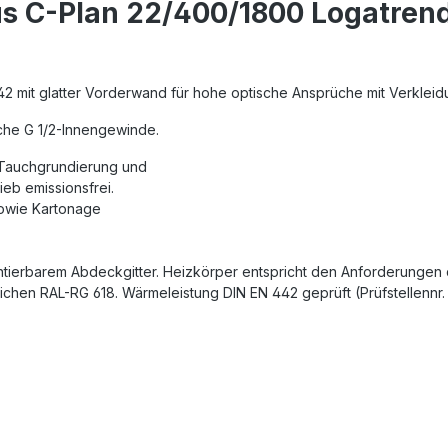
s C-Plan 22/400/1800 Logatren
42 mit glatter Vorderwand für hohe optische Ansprüche mit Verklei
iche G 1/2-Innengewinde.
 Tauchgrundierung und
eb emissionsfrei.
sowie Kartonage
ierbarem Abdeckgitter. Heizkörper entspricht den Anforderungen de
eichen RAL-RG 618. Wärmeleistung DIN EN 442 geprüft (Prüfstellennr.