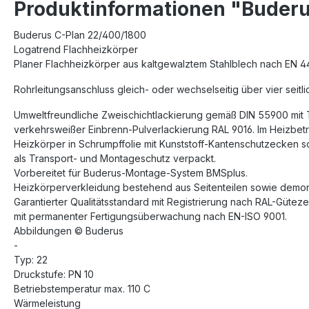
Produktinformationen "Buderu
Buderus C-Plan 22/400/1800
Logatrend Flachheizkörper
Planer Flachheizkörper aus kaltgewalztem Stahlblech nach EN 4
Rohrleitungsanschluss gleich- oder wechselseitig über vier seitl
Umweltfreundliche Zweischichtlackierung gemäß DIN 55900 mit
verkehrsweißer Einbrenn-Pulverlackierung RAL 9016. Im Heizbetri
Heizkörper in Schrumpffolie mit Kunststoff-Kantenschutzecken 
als Transport- und Montageschutz verpackt.
Vorbereitet für Buderus-Montage-System BMSplus.
Heizkörperverkleidung bestehend aus Seitenteilen sowie demont
Garantierter Qualitätsstandard mit Registrierung nach RAL-Gütez
mit permanenter Fertigungsüberwachung nach EN-ISO 9001.
Abbildungen © Buderus
-
Typ: 22
Druckstufe: PN 10
Betriebstemperatur max. 110 C
Wärmeleistung