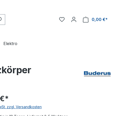
0,00 €*
Ware
Elektro
zkörper
 €*
MwSt. zzgl. Versandkosten