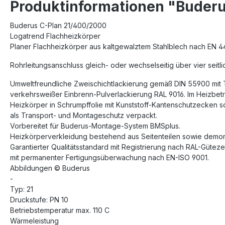
Produktinformationen "Buderu
Buderus C-Plan 21/400/2000
Logatrend Flachheizkörper
Planer Flachheizkörper aus kaltgewalztem Stahlblech nach EN 4
Rohrleitungsanschluss gleich- oder wechselseitig über vier seitl
Umweltfreundliche Zweischichtlackierung gemäß DIN 55900 mit
verkehrsweißer Einbrenn-Pulverlackierung RAL 9016. Im Heizbetri
Heizkörper in Schrumpffolie mit Kunststoff-Kantenschutzecken 
als Transport- und Montageschutz verpackt.
Vorbereitet für Buderus-Montage-System BMSplus.
Heizkörperverkleidung bestehend aus Seitenteilen sowie demont
Garantierter Qualitätsstandard mit Registrierung nach RAL-Gütez
mit permanenter Fertigungsüberwachung nach EN-ISO 9001.
Abbildungen © Buderus
-
Typ: 21
Druckstufe: PN 10
Betriebstemperatur max. 110 C
Wärmeleistung