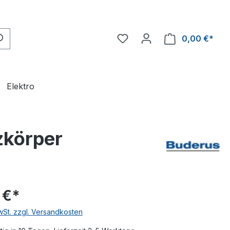
0,00 €*
Ware
Elektro
zkörper
 €*
MwSt. zzgl. Versandkosten