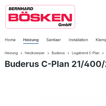
springen
Zur Hauptnavigation springen
Home
Heizung
Sanitaer
Installation
Klem
Heizung
Heizkoerper
Buderus
Logatrend C-Plan
Buderus C-Plan 21/400/
Bildergalerie überspringen