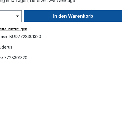
ig in 10 Tagen, Lieferzeit 2-5 Werktage
In den Warenkorb
ttel hinzufügen
mer:
BUD7728301320
uderus
.:
7728301320