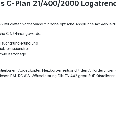
s C-Plan 21/400/2000 Logatren
42 mit glatter Vorderwand für hohe optische Ansprüche mit Verklei
iche G 1/2-Innengewinde.
 Tauchgrundierung und
eb emissionsfrei.
sowie Kartonage
ierbarem Abdeckgitter. Heizkörper entspricht den Anforderungen de
eichen RAL-RG 618. Wärmeleistung DIN EN 442 geprüft (Prüfstellennr.