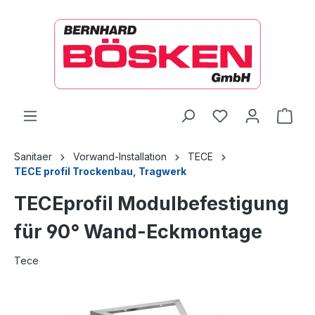
alt springen
Ware
Sanitaer
Vorwand-Installation
TECE
TECE profil Trockenbau, Tragwerk
TECEprofil Modulbefestigung
für 90° Wand-Eckmontage
Tece
Bildergalerie überspringen