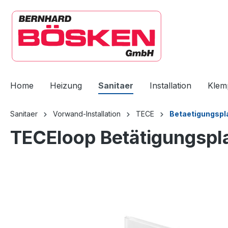
springen
Zur Hauptnavigation springen
Home
Heizung
Sanitaer
Installation
Klem
Sanitaer
Vorwand-Installation
TECE
Betaetigungspl
TECEloop Betätigungspla
Bildergalerie überspringen