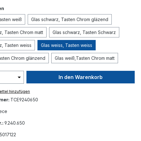
auswählen
en
Tasten weiß
Glas schwarz, Tasten Chrom gläzend
z, Tasten Chrom matt
Glas schwarz, Tasten Schwarz
z, Tasten weiss
Glas weiss, Tasten weiss
asten Chrom glänzend
Glas weiß,Tasten Chrom matt
In den Warenkorb
ttel hinzufügen
mer:
TCE9240650
ece
.:
9.240.650
5017122