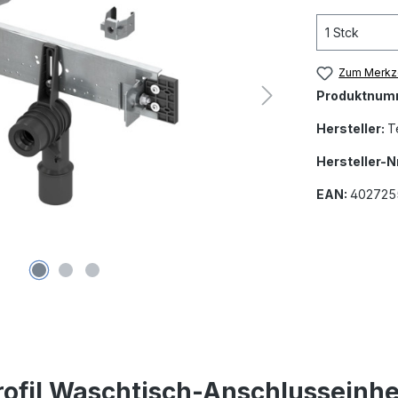
Zum Merkze
Produktnum
Hersteller:
T
Hersteller-Nr
EAN:
402725
fil Waschtisch-Anschlusseinheit