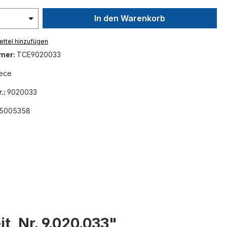
In den Warenkorb
ttel hinzufügen
mer:
TCE9020033
ece
.:
9020033
5005358
, Nr. 9.020.033"