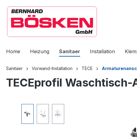
springen
Zur Hauptnavigation springen
Home
Heizung
Sanitaer
Installation
Klem
Sanitaer
Vorwand-Installation
TECE
Armaturenansch
TECEprofil Waschtisch-A
Bildergalerie überspringen